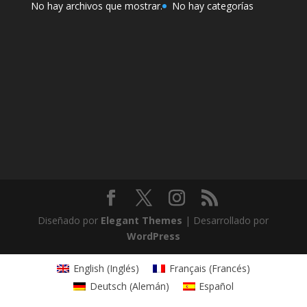
No hay archivos que mostrar.
No hay categorías
Diseñado por
Elegant Themes
| Desarrollado por
WordPress
English
(
Inglés
)
Français
(
Francés
)
Deutsch
(
Alemán
)
Español